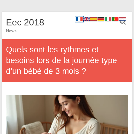
Eec 2018
News
Quels sont les rythmes et
besoins lors de la journée type
d’un bébé de 3 mois ?